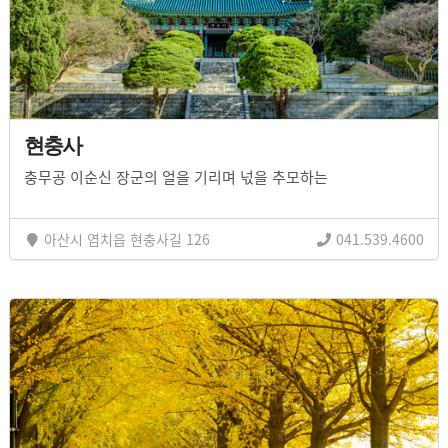
현충사
충무공 이순신 장군의 얼을 기리며 넋을 추모하는
아산시 염치읍 현충사길 126
041.539.4600