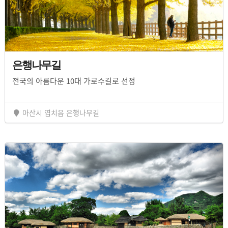
은행나무길
전국의 아름다운 10대 가로수길로 선정
아산시 염치읍 은행나무길