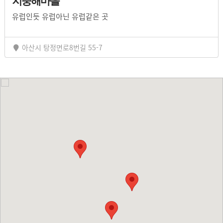
지중해마을
유럽인듯 유럽아닌 유럽같은 곳
아산시 탕정면로8번길 55-7