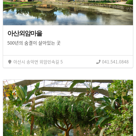
아산외암마을
500년의 숨결이 살아있는 곳
아산시 송악면 외암민속길 5
041.541.0848