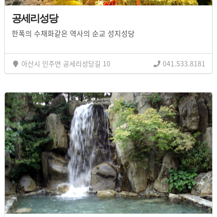
공세리성당
한폭의 수채화같은 역사의 순교 성지성당
아산시 인주면 공세리성당길 10
041.533.8181