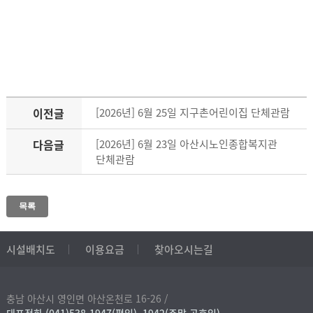
이전글
[2026년] 6월 25일 지구촌어린이집 단체관람
다음글
[2026년] 6월 23일 아산시노인종합복지관
단체관람
목록
시설배치도
이용요금
찾아오시는길
충남 아산시 영인면 아산온천로 16-26 /
대표전화 (041)538-1947(평일), 1942(주말,공휴일)