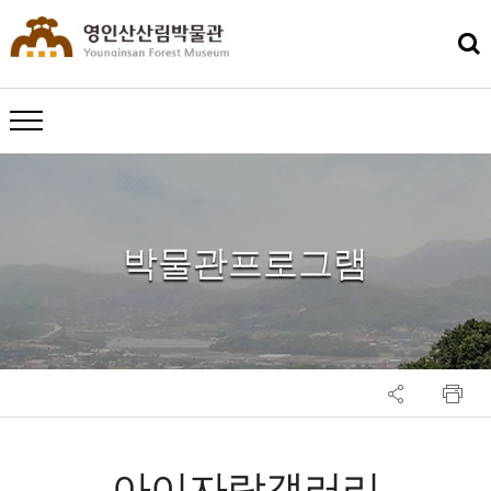
메뉴 열기
박물관프로그램
아이자람갤러리