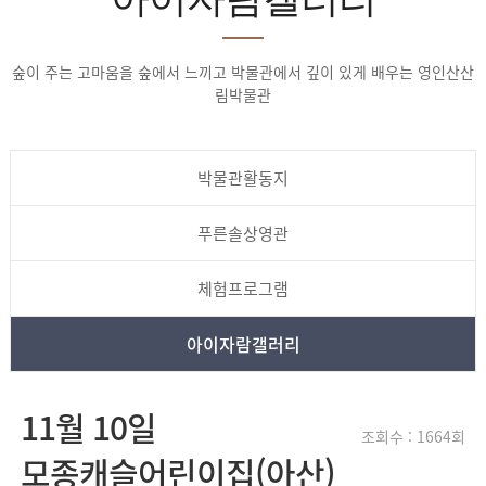
숲이 주는 고마움을 숲에서 느끼고 박물관에서 깊이 있게 배우는 영인산산
림박물관
박물관활동지
푸른솔상영관
체험프로그램
아이자람갤러리
11월 10일
조회수 : 1664회
모종캐슬어린이집(아산)