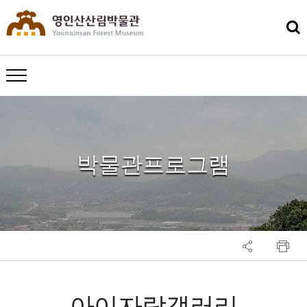
메뉴 열기
박물관프로그램
아이자람갤러리