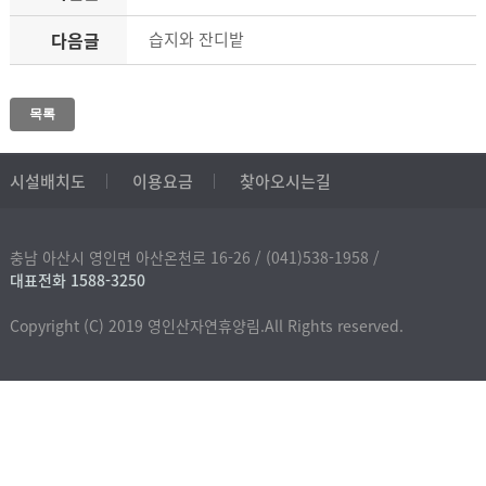
다음글
습지와 잔디밭
목록
시설배치도
이용요금
찾아오시는길
충남 아산시 영인면 아산온천로 16-26 /
(041)538-1958 /
대표전화 1588-3250
Copyright (C) 2019 영인산자연휴양림.All Rights reserved.