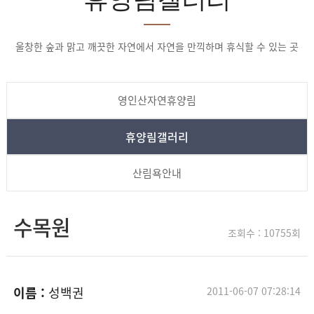
울창한 숲과 맑고 깨끗한 자연에서 자연을 만끽하며 휴식할 수 있는 곳
영인산자연휴양림
휴양림갤러리
산림욕안내
수목원
조회수 : 10755회
이름 :
성백권
2011-06-07 07:28:14