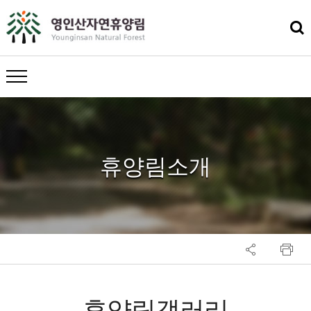
메뉴 열기
휴양림소개
휴양림갤러리