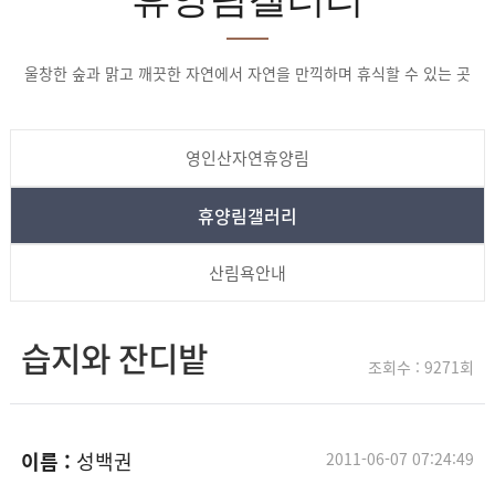
울창한 숲과 맑고 깨끗한 자연에서 자연을 만끽하며 휴식할 수 있는 곳
영인산자연휴양림
휴양림갤러리
산림욕안내
습지와 잔디밭
조회수 : 9271회
이름 :
성백권
2011-06-07 07:24:49