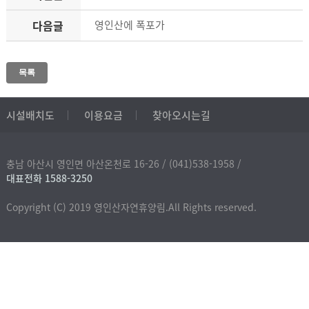
다음글
영인산에 폭포가
목록
시설배치도
이용요금
찾아오시는길
충남 아산시 영인면 아산온천로 16-26 /
(041)538-1958 /
대표전화 1588-3250
Copyright (C) 2019 영인산자연휴양림.All Rights reserved.