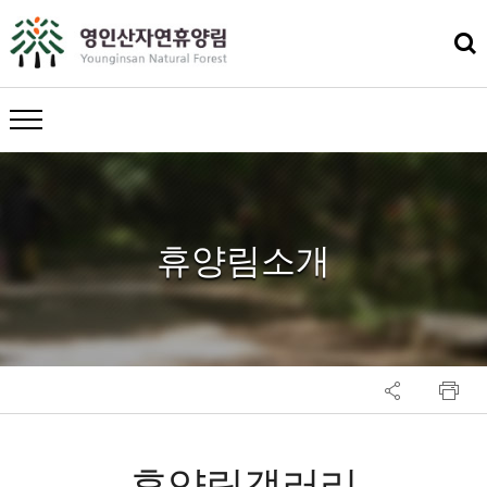
메뉴 열기
휴양림소개
휴양림갤러리