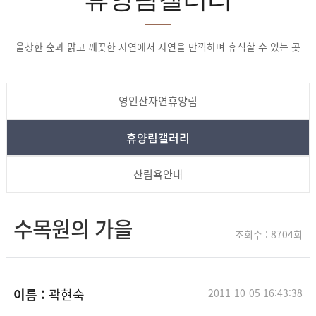
울창한 숲과 맑고 깨끗한 자연에서 자연을 만끽하며 휴식할 수 있는 곳
영인산자연휴양림
휴양림갤러리
산림욕안내
수목원의 가을
조회수 : 8704회
이름 :
곽현숙
2011-10-05 16:43:38