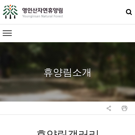
메뉴 열기
휴양림소개
휴양림갤러리