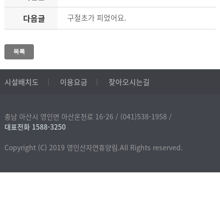
다음글
구절초가 피었어요.
목록
시설배치도
이용요금
찾아오시는길
충남 아산시 영인면 아산온천로 16-26 /
(041)538-1958 /
대표전화 1588-3250
Copyright (C) 2019 영인산자연휴양림.All Rights reserved.