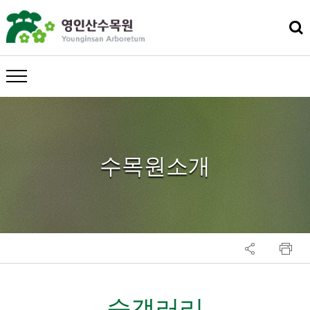
메뉴 열기
수목원소개
숲갤러리