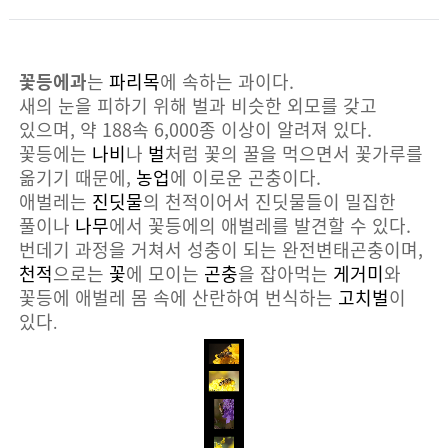
꽃등에과
는
파리목
에 속하는 과이다.
새의 눈을 피하기 위해 벌과 비슷한 외모를 갖고
있으며, 약 188속 6,000종 이상이 알려져 있다.
꽃등에는
나비
나
벌
처럼 꽃의 꿀을 먹으면서 꽃가루를
옮기기 때문에,
농업
에 이로운 곤충이다.
애벌레는
진딧물
의 천적이어서 진딧물들이 밀집한
풀이나
나무
에서 꽃등에의 애벌레를 발견할 수 있다.
번데기 과정을 거쳐서 성충이 되는 완전변태곤충이며,
천적
으로는
꽃
에 모이는
곤충
을 잡아먹는
게거미
와
꽃등에 애벌레 몸 속에 산란하여 번식하는
고치벌
이
있다
.