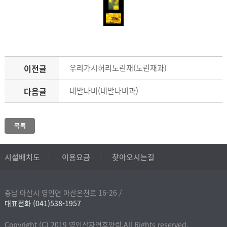
이전글
우리가시허리노린재(노린재과)
다음글
네발나비(네발나비과)
목록
시설배치도
이용요금
찾아오시는길
충남 아산시 영인면 아산온천로 16-26 /
대표전화 (041)538-1957
Copyright (C) 2019 영인산자연휴양림.All Rights reserved.