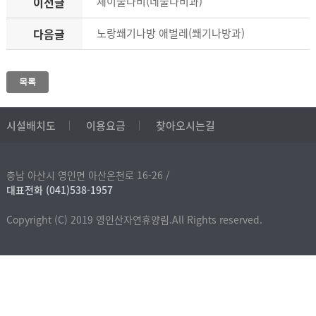
이전글
제이줄나비(네줄나비과)
다음글
노랑쐐기나방 애벌레(쐐기나방과)
목록
시설배치도
이용요금
찾아오시는길
충남 아산시 영인면 아산온천로 16-26 /
대표전화 (041)538-1957
Copyright (C) 2019 영인산자연휴양림.All Rights reserved.