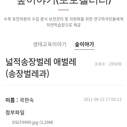
수목 유전자원의 수집 증식 보전관리 및 자원화를 위한 연구와
국민들에게
자연학습장으로 제공
생태교육이야기
숲이야기
넓적송장벌레 애벌레
조회수 : 2958회
(송장벌레과)
이름 :
곽현숙
2011-08-23 17:06:12
첨부파일
DSCF9999.jpg (3.29M)